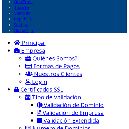
GeoTrust
Thawte
Comodo
RapidSSL
Sectigo
GlobalSign
Principal
Empresa
Quiénes Somos?
Formas de Pagos
Nuestros Clientes
Login
Certificados SSL
Tipo de Validación
Validación de Dominio
Validación de Empresa
Validación Extendida
Número de Dominios