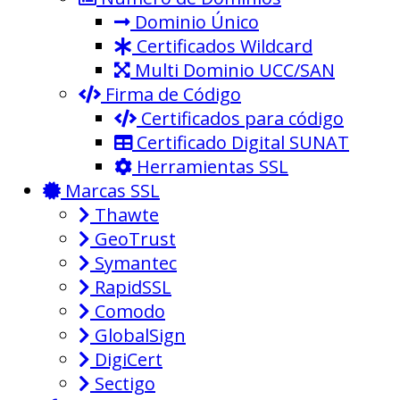
Dominio Único
Certificados Wildcard
Multi Dominio UCC/SAN
Firma de Código
Certificados para código
Certificado Digital SUNAT
Herramientas SSL
Marcas SSL
Thawte
GeoTrust
Symantec
RapidSSL
Comodo
GlobalSign
DigiCert
Sectigo