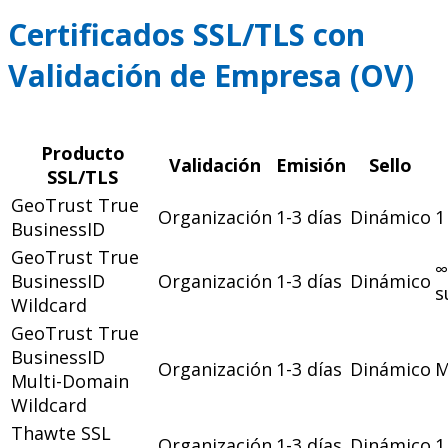
Certificados SSL/TLS con
Validación de Empresa (OV)
Producto
Validación
Emisión
Sello
SSL/TLS
GeoTrust True
Organización
1-3 días
Dinámico
1
BusinessID
GeoTrust True
∞
BusinessID
Organización
1-3 días
Dinámico
s
Wildcard
GeoTrust True
BusinessID
Organización
1-3 días
Dinámico
Multi-Domain
Wildcard
Thawte SSL
Organización
1-3 días
Dinámico
1