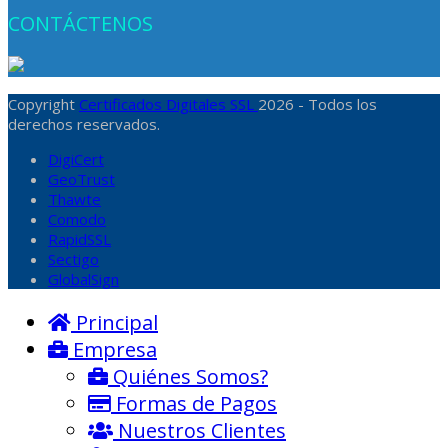
CONTÁCTENOS
Copyright
Certificados Digitales SSL
2026 - Todos los
derechos reservados.
DigiCert
GeoTrust
Thawte
Comodo
RapidSSL
Sectigo
GlobalSign
Principal
Empresa
Quiénes Somos?
Formas de Pagos
Nuestros Clientes