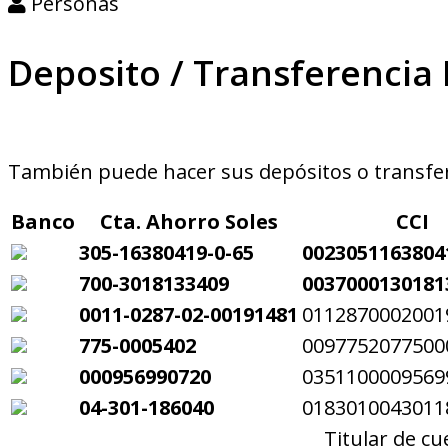
Personas
Deposito / Transferencia
También puede hacer sus depósitos o transfere
Banco
Cta. Ahorro Soles
CCI
305-16380419-0-65
0023051163804
700-3018133409
0037000130181
0011-0287-02-00191481
0112870002001
775-0005402
0097752077500
000956990720
0351100009569
04-301-186040
0183010043011
Titular de c