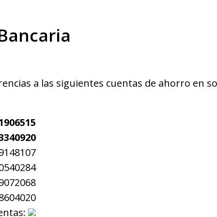
 Bancaria
ncias a las siguientes cuentas de ahorro en sol
1906515
3340920
9148107
0540284
9072068
8604020
uentas: