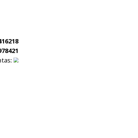
416218
978421
ntas: