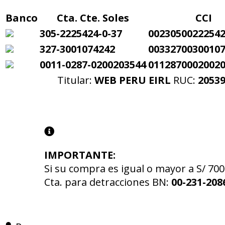
Banco
Cta. Cte. Soles
CCI
305-2225424-0-37
0023050022254
327-3001074242
0033270030010
0011-0287-0200203544
0112870002002
Titular:
WEB PERU EIRL
RUC:
2053
IMPORTANTE:
Si su compra es igual o mayor a S/ 700
Cta. para detracciones BN:
00-231-208