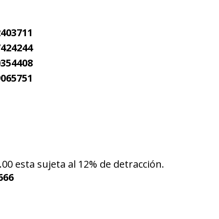
2403711
7424244
0354408
9065751
.00 esta sujeta al 12% de detracción.
666