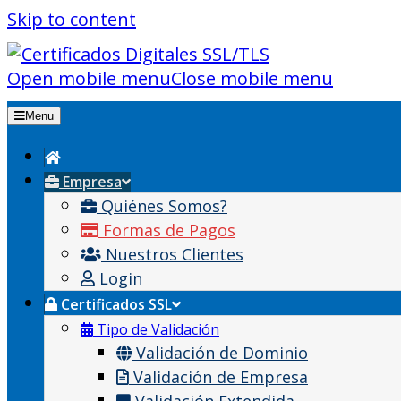
Skip to content
Open mobile menu
Close mobile menu
Menu
Empresa
Quiénes Somos?
Formas de Pagos
Nuestros Clientes
Login
Certificados SSL
Tipo de Validación
Validación de Dominio
Validación de Empresa