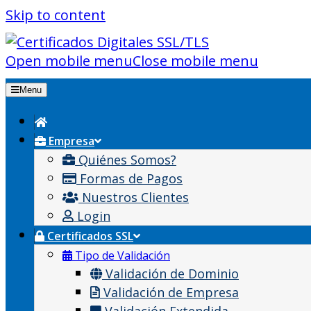
Skip to content
Open mobile menu
Close mobile menu
Menu
Empresa
Quiénes Somos?
Formas de Pagos
Nuestros Clientes
Login
Certificados SSL
Tipo de Validación
Validación de Dominio
Validación de Empresa